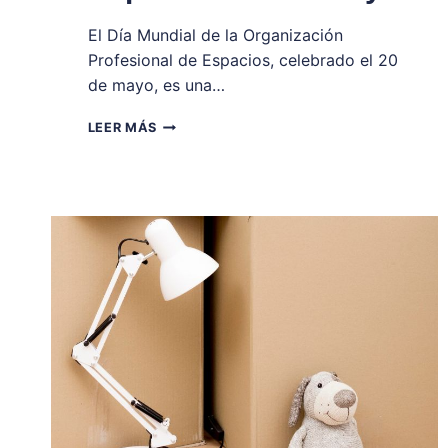
El Día Mundial de la Organización
Profesional de Espacios, celebrado el 20
de mayo, es una…
DÍA
LEER MÁS
MUNDIAL
DE
LA
ORGANIZACIÓN
PROFESIONAL
DE
ESPACIOS:
20
DE
MAYO