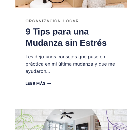
ORGANIZACIÓN HOGAR
9 Tips para una
Mudanza sin Estrés
Les dejo unos consejos que puse en
práctica en mi última mudanza y que me
ayudaron…
9
LEER MÁS
TIPS
PARA
UNA
MUDANZA
SIN
ESTRÉS