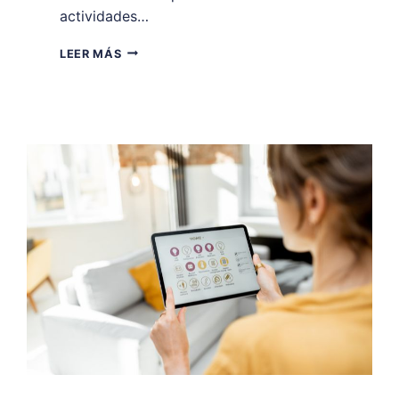
actividades…
POR
LEER MÁS
QUÉ
TENER
TODO
EN
ORDEN