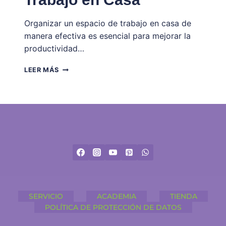
Organizar un espacio de trabajo en casa de
manera efectiva es esencial para mejorar la
productividad…
LA
LEER MÁS
MEJOR
MANERA
DE
ORGANIZAR
TU
ESPACIO
DE
TRABAJO
EN
CASA
SERVICIO
ACADEMIA
TIENDA
POLÍTICA DE PROTECCIÓN DE DATOS