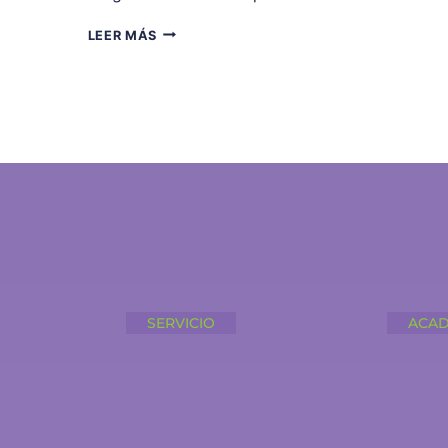
QUE
LEER MÁS
ORDENAR
SEA
PARTE
DEL
JUEGO
SERVICIO
ACAD